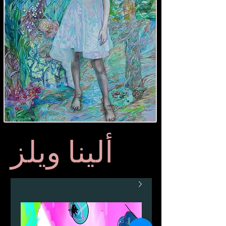
ألينا ويلز