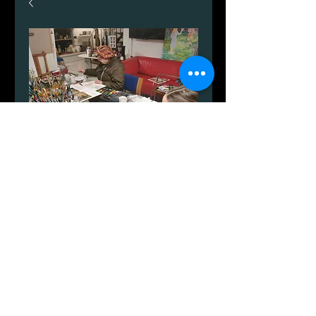
Alenas maleskole
가
DKK 1,000.00
격
수량
*
카트에 추가