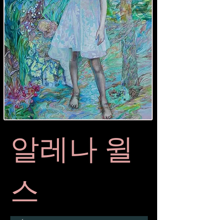
알레나 윌
스