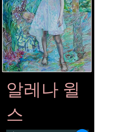
알레나 윌
스