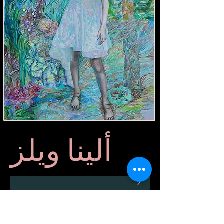
ألينا ويلز