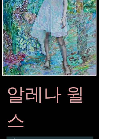
알레나 윌
스