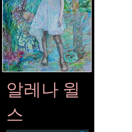
알레나 윌
스