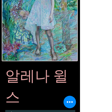
알레나 윌
스