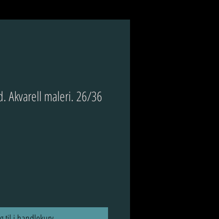
. Akvarell maleri. 26/36
s
g til i handlekurv