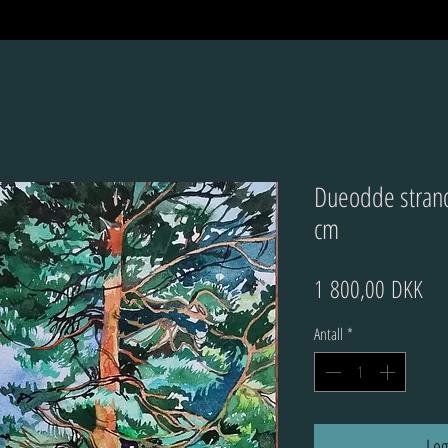
Dueodde strand
cm
Pri
1 800,00 DKK
Antall
*
Leg