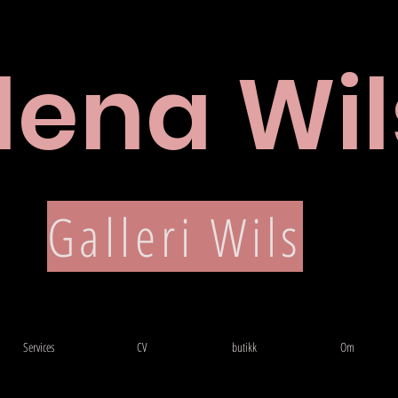
lena Wil
CV
Galleri Wils
Services
CV
butikk
Om