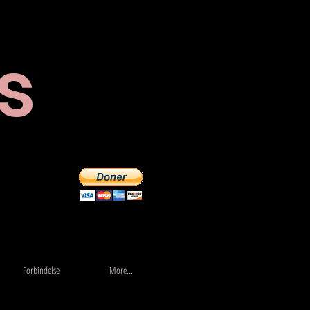
s
butikk
More...
Forbindelse
More...