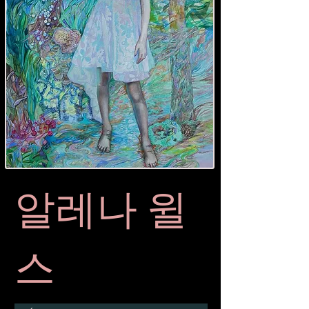
알레나 윌
스