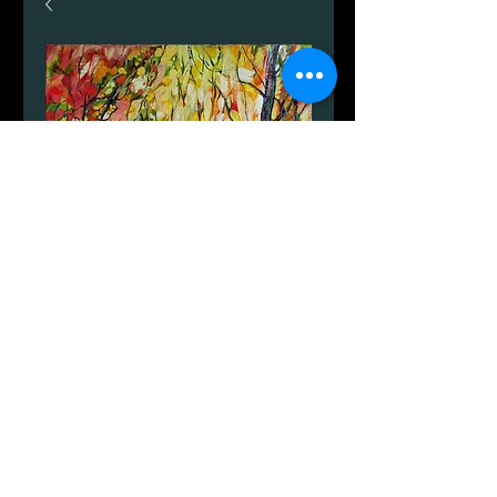
가을의 아름다움.
가
DKK 1,599.00
격
수량
*