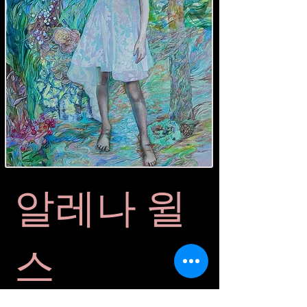
알레나 윌
스