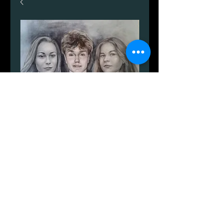
Flere personer portræt i
den monokrome palet.
가
DKK 3,499.00
격
수량
*