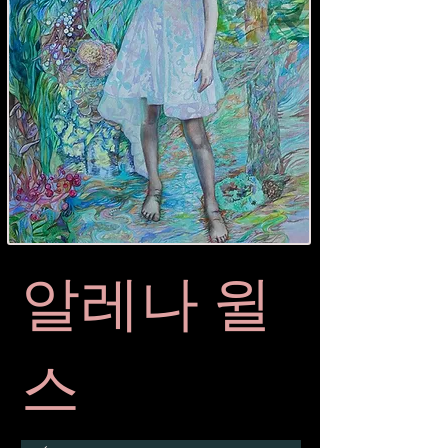
알레나 윌
스