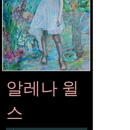
알레나 윌
스