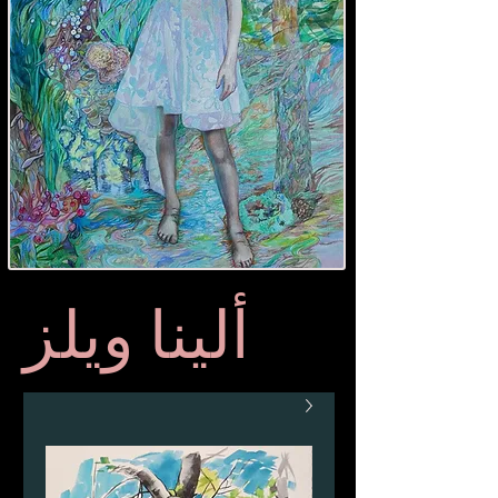
ألينا ويلز