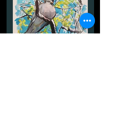
Forårsfarver 2022
سعر
سعر
 ‏1,499.00 DKK 
عادي
البيع
الكمية
*