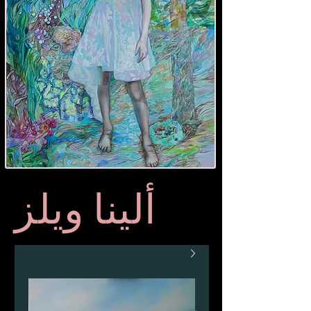
ألينا ويلز