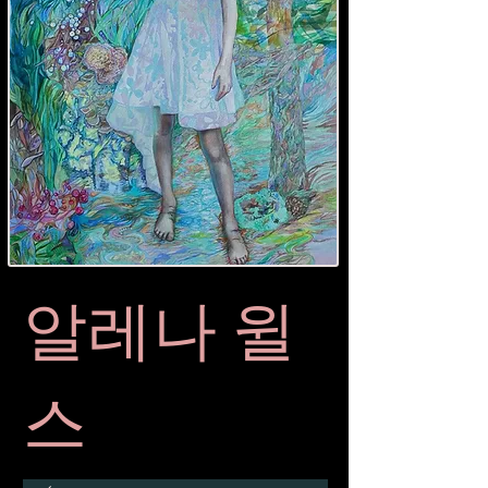
알레나 윌
스