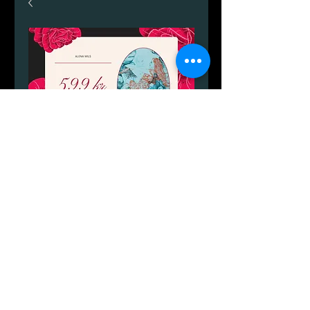
기프트 카드
가
DKK 599.00
격
기프트 카드
*
수량
*