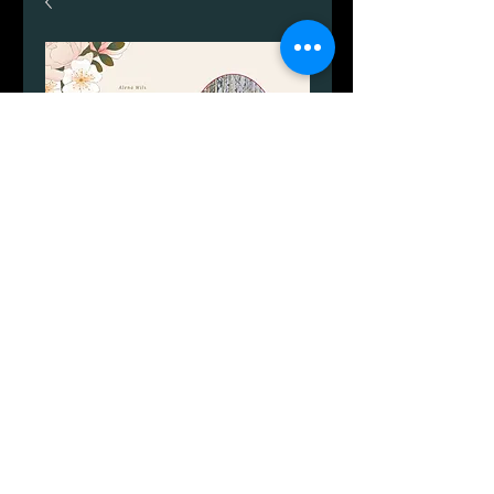
Gavekort til et
landskabsmaleri.
Prezzo
1299,00 DKK
Quantità
*