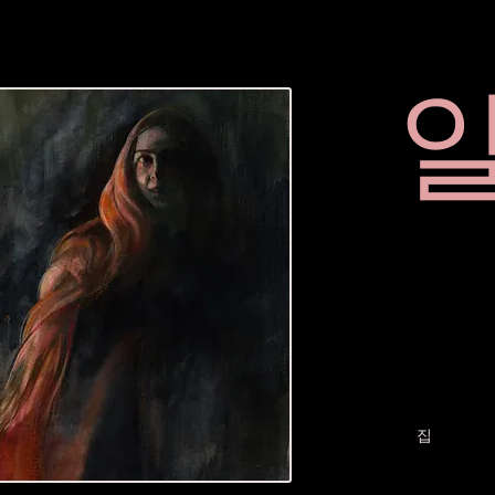
집
Services
집