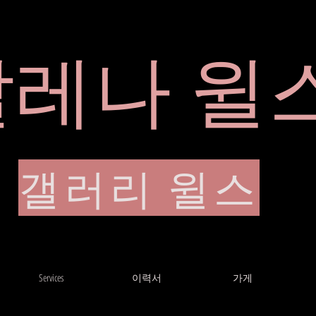
알레나 윌
이력서
갤러리 윌스
Services
이력서
가게