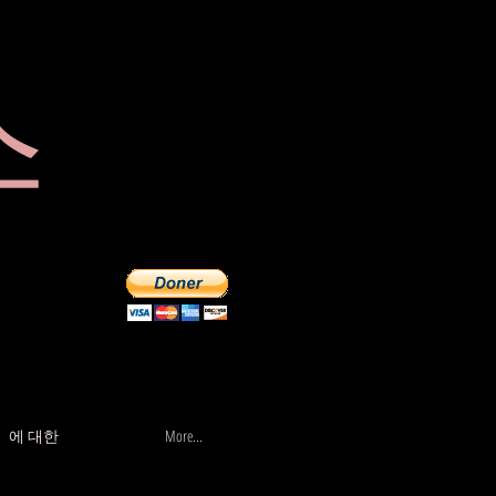
스
가게
More...
에 대한
More...