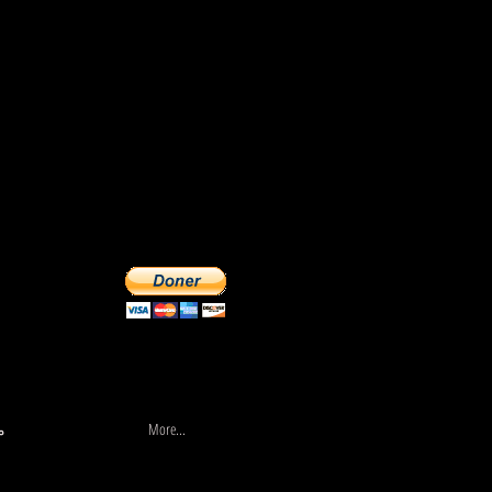
More...
السير
More...
م