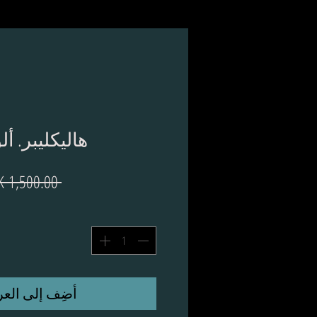
هاليكليبر. ألوا
 ‏1,500.00 DKK 
أضِف إلى العر