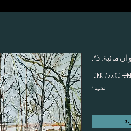
ن مائية. A3.
سعر
سعر
عادي
البيع
الكمية
*
بة