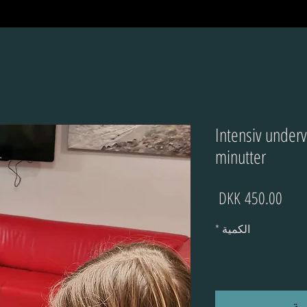
Intensiv underv
minutter
السعر
الكمية
*
بة