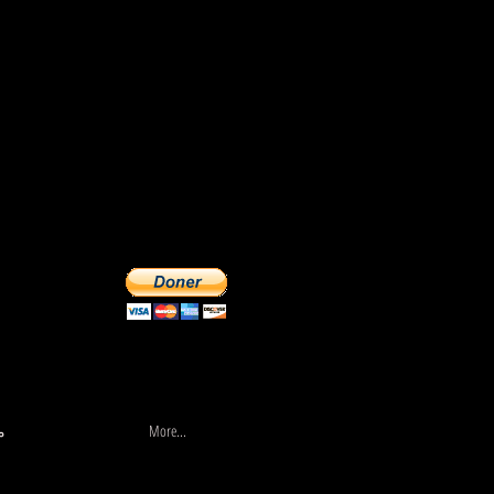
More...
السير
More...
م