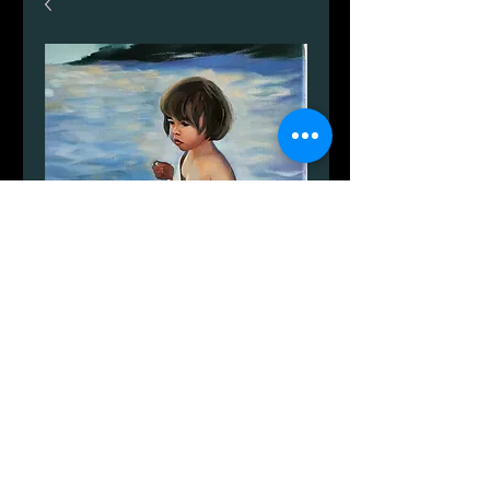
Late summer.
가
DKK 2,999.00
격