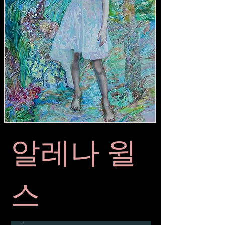
알레나 윌
스