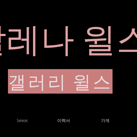
알레나 윌
이력서
갤러리 윌스
Services
이력서
가게