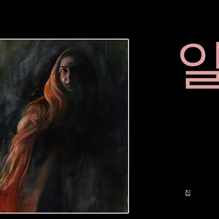
집
Services
집