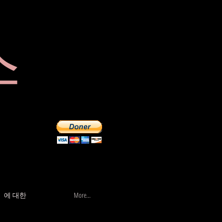
스
가게
More...
에 대한
More...