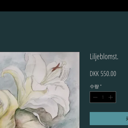
Liljeblomst.
가
DKK 550.00
격
수량
*