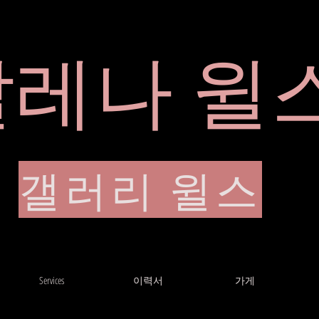
알레나 윌
이력서
갤러리 윌스
Services
이력서
가게