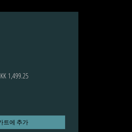
일
할
KK 1,499.25
반
인
가
가
카트에 추가