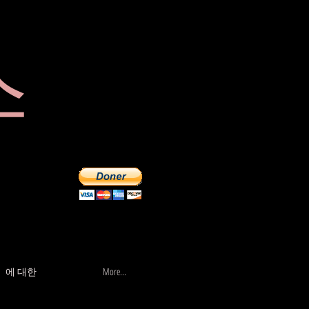
스
가게
More...
에 대한
More...