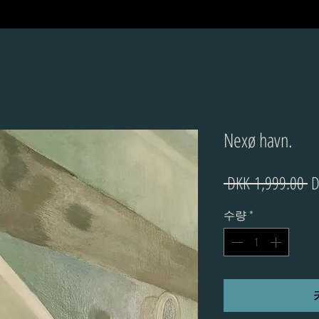
Nexø havn.
 DKK 1,999.00 
D
수량
*