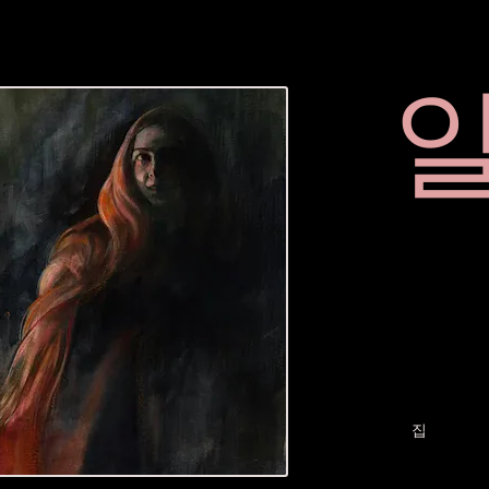
집
Services
집