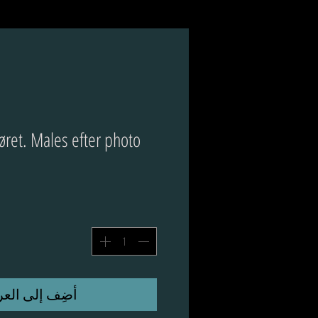
iøret. Males efter photo.
أضِف إلى العر