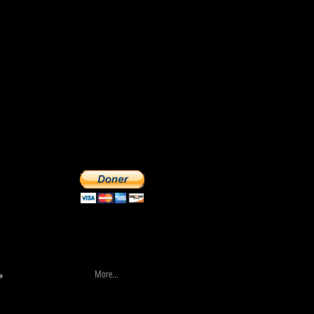
More...
السير
More...
م