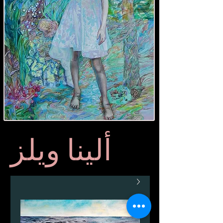
ألينا ويلز