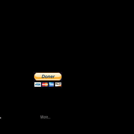
More...
السير
More...
م