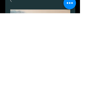
Arnager bugt
Preis
999,00 DKK
Anzahl
*
In den Warenkorb