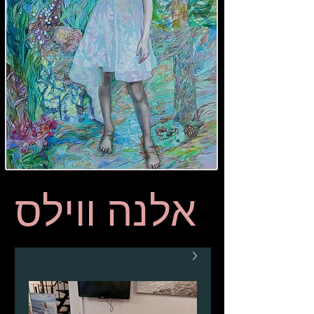
אלנה ווילס