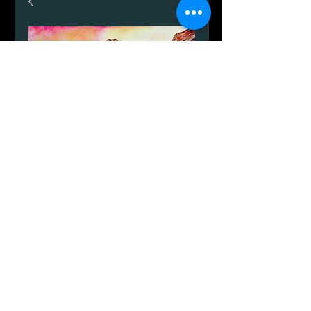
Kamelhovederne.
Preis
1.999,00 DKK
Anzahl
*
In den Warenkorb