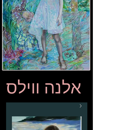
אלנה ווילס