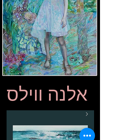
אלנה ווילס