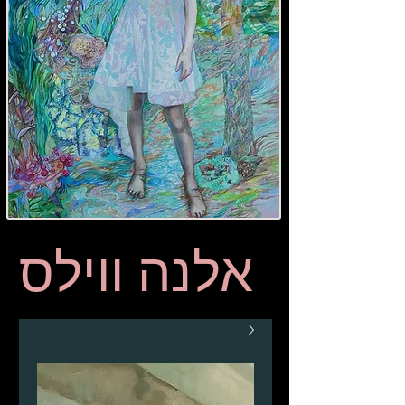
אלנה ווילס