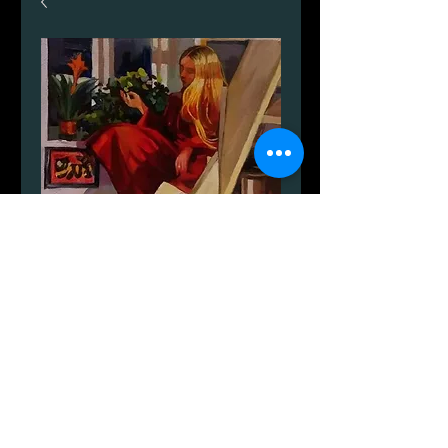
Portræt i interiøret. Males
efter photo.