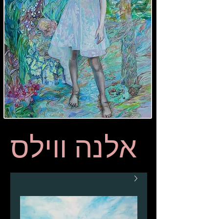
אלנה ווילס