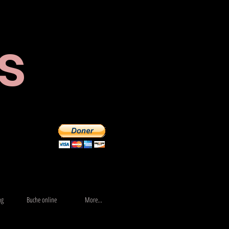
s
Speichern
More...
ng
Buche online
More...