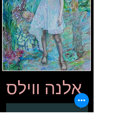
אלנה ווילס