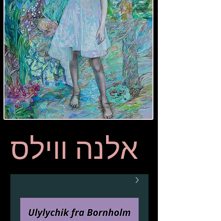
אלנה ווילס