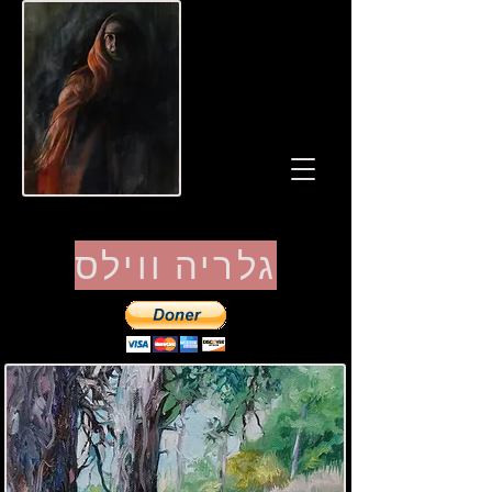
גלריה ווילס