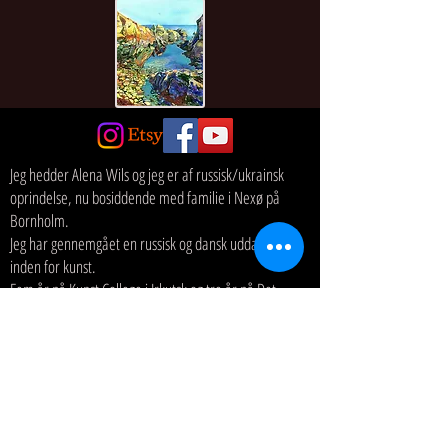
Jeg hedder Alena Wils og jeg er af russisk/ukrainsk
oprindelse, nu bosiddende med familie i Nexø på
Bornholm.
Jeg har gennemgået en russisk og dansk uddannelse
inden for kunst.
Fem år på Kunst College i Irkutsk og tre år på Det
Statens Kunst og Design akademi, opkaldte efter
baron Stieglitz i St. Petersborg i Rusland.
Fire år på Det Dansk kunstakademis skoler for
Arkitektur, Design og Konservering.
Heraf etårig udvekslingsstudent på billedkunst, samt
gennemført en treårig uddannelse på Keramiklinjen i