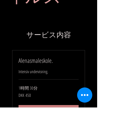
サービス内容
Alenasmaleskole.
Intensiv undervisning.
1時間 30分
450
DKK 450
デ
ン
マ
ー
今すぐ予約
ク
ク
ロ
ー
ネ