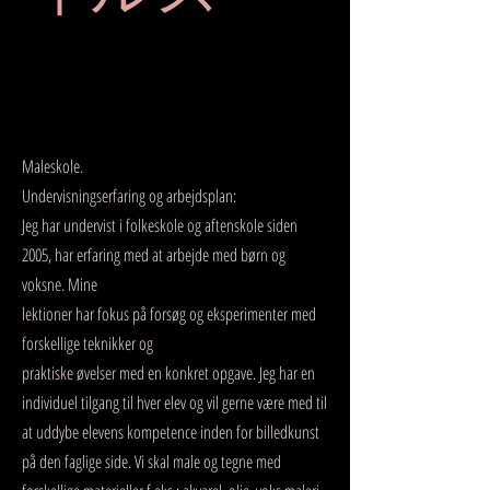
Services
Maleskole.
Undervisningserfaring og arbejdsplan:
Jeg har undervist i folkeskole og aftenskole siden
2005, har erfaring med at arbejde med børn og
voksne. Mine
lektioner har fokus på forsøg og eksperimenter med
forskellige teknikker og
praktiske øvelser med en konkret opgave. Jeg har en
individuel tilgang til hver elev og vil gerne være med til
at uddybe elevens kompetence inden for billedkunst
på den faglige side. Vi skal male og tegne med