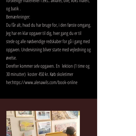
forskellige materieller f.eks.: akvarel, olie, voks maleri,
og batik .
Bemærkninger:
Du får alt, hvad du har bruge for, i den første omgang.
Jeg har en klar opgaver til dig, hver gang du er til
stede og alle nødvendige redskaber for gå i gang med
opgaven. Undervisning bliver starte med vejledning og
øvelse.
Derefter kommer selv opgaven.
En lektion (1 time og
30 minutter) koster
450 kr. Køb skoletimer
her:
https://www.alenawils.com/book-online