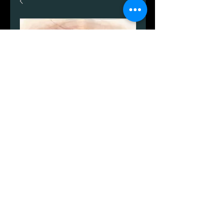
Øjeblik.
Price
945,00 DKK
Quantity
*
Add to Cart