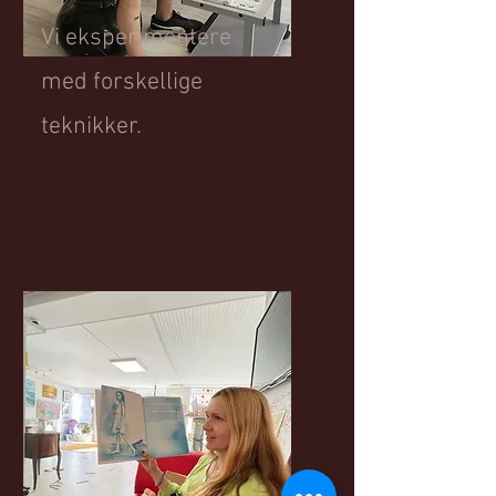
Vi eksperimentere
med forskellige
teknikker.