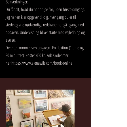
Bemærkninger:
Du får alt, hvad du har bruge for, i den første omgang.
Jeg har en klar opgaver til dig, hver gang du er til
stede og alle nødvendige redskaber for gå i gang med
opgaven. Undervisning bliver starte med vejledning og
øvelse.
Derefter kommer selv opgaven.
En lektion (1 time og
30 minutter) koster
450 kr. Køb skoletimer
her:
https://www.alenawils.com/book-online