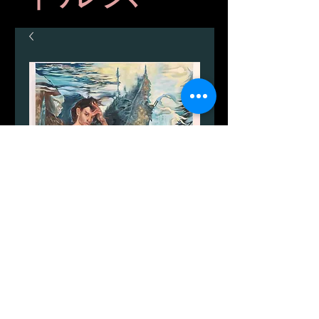
Den Flyvende Ånd af
Kærlighed
価
DKK 9,000.00
格