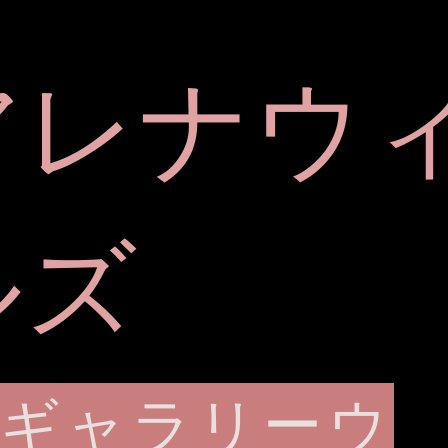
アレナウ
ルズ
ギャラリーウ
ervices
履歴