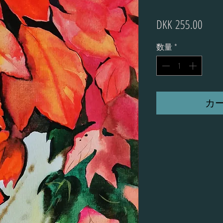
価
DKK 255.00
格
数量
*
カ