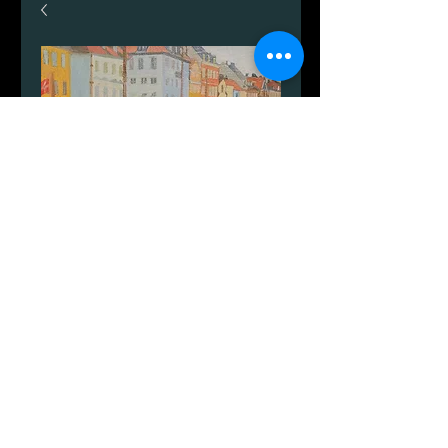
København
Pris
2.999,00 kr.