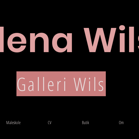
lena Wil
e
CV
Galleri Wils
Maleskole
CV
Butik
Om