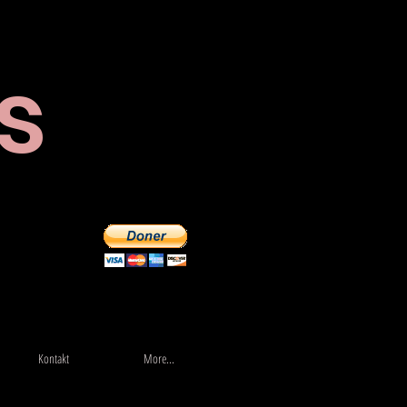
s
Butik
More...
Kontakt
More...