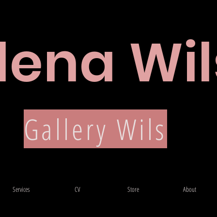
lena Wil
CV
Gallery Wils
Services
CV
Store
About