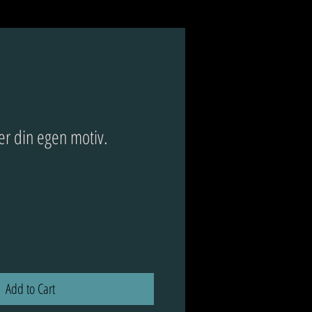
er din egen motiv.
ce
Add to Cart