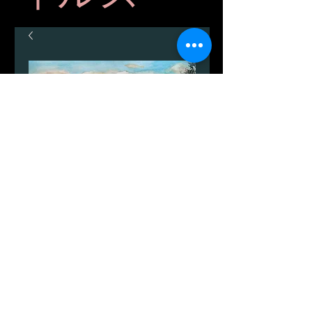
Dueoddeの夕日
価
DKK 699.00
格
数量
*