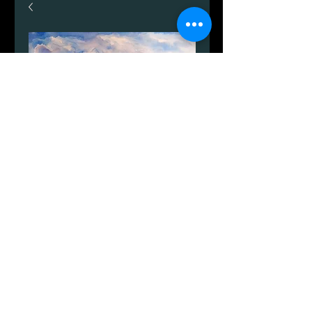
Udsigten over Arnager
Pris
2.300,00 kr.
Antal
*
Tilføj til kurv