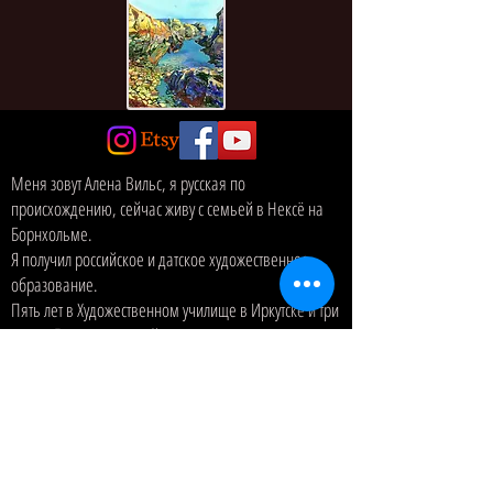
Меня зовут Алена Вильс, я русская по
происхождению, сейчас живу с семьей в Нексё на
Борнхольме.
Я получил российское и датское художественное
образование.
Пять лет в Художественном училище в Иркутске и три
года в Государственной художественно-
промышленной академии имени барона Штиглица
в Санкт-Петербурге. Петербург в России.
Четыре года в школах архитектуры, дизайна и
консервации Датской академии изящных искусств.
Из них один год был студентом по обмену в области
изобразительного искусства и завершил трехлетнее