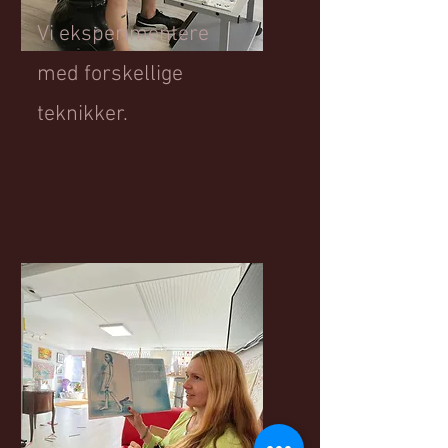
Vi eksperimentere
med forskellige
teknikker.