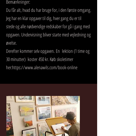
Bemærkninger:
Du får alt, hvad du har bruge for, i den første omgang.
Jeg har en klar opgaver til dig, hver gang du er til
stede og alle nødvendige redskaber for gå i gang med
opgaven. Undervisning bliver starte med vejledning og
øvelse.
Derefter kommer selv opgaven.
En lektion (1 time og
30 minutter) koster
450 kr. Køb skoletimer
her:
https://www.alenawils.com/book-online