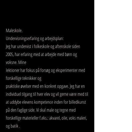
Services
Maleskole.
Undervisningserfaring og arbejdsplan:
Jeg har undervist i folkeskole og aftenskole siden
2005, har erfaring med at arbejde med børn og
voksne. Mine
lektioner har fokus på forsøg og eksperimenter med
forskellige teknikker og
praktiske øvelser med en konkret opgave. Jeg har en
individuel tilgang til hver elev og vil gerne være med til
at uddybe elevens kompetence inden for billedkunst
på den faglige side. Vi skal male og tegne med
forskellige materieller f.eks.: akvarel, olie, voks maleri,
og batik .